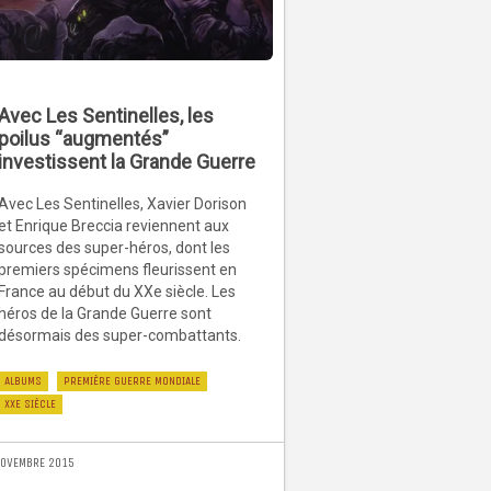
Avec Les Sentinelles, les
poilus “augmentés”
investissent la Grande Guerre
Avec Les Sentinelles, Xavier Dorison
et Enrique Breccia reviennent aux
sources des super-héros, dont les
premiers spécimens fleurissent en
France au début du XXe siècle. Les
héros de la Grande Guerre sont
désormais des super-combattants.
ALBUMS
PREMIÈRE GUERRE MONDIALE
XXE SIÈCLE
NOVEMBRE 2015