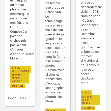
esthétiques
en vue du
de femme
du roman-
débarquement
que propose
photo (une
de juin 1944.
Benoît Vidal.
des marques
Nom de code
Le
de fabrique
: Opération
témoignage
des éditions
Copperhead.
de première
FLBLB).
Jean
main de son
Composé à
Harambat
père et de sa
partir de
s’empare
grand-mère
clichés pris
avec
irrigue cette
par l’auteur,
gourmandise
reconstitution
d’images
et brio de ce
des faits
d’époque...Read
moment
sous la forme
More
d’Histoire et
d’un roman-
nous dévoile
photo.
ÉPOQUE
la mise en
L’album mêle
CONTEMPORAINE
scène
clichés et
SECONDE
de...Read
GUERRE
documents
MONDIALE
More
d’époque,
XXE SIÈCLE
iconographie
explicative,
ALBUMS
photos...Read
SECONDE
6 JANVIER 2023
GUERRE
More
MONDIALE
XXE SIÈCLE
ÉPOQUE