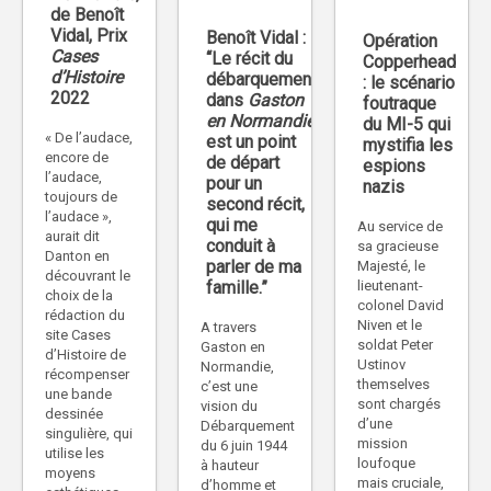
de Benoît
Vidal, Prix
Benoît Vidal :
Opération
Cases
“Le récit du
Copperhead
d’Histoire
débarquement
: le scénario
2022
dans
Gaston
foutraque
en Normandie
du MI-5 qui
« De l’audace,
est un point
mystifia les
encore de
de départ
espions
l’audace,
pour un
nazis
toujours de
second récit,
l’audace »,
qui me
Au service de
aurait dit
conduit à
sa gracieuse
Danton en
parler de ma
Majesté, le
découvrant le
lieutenant-
famille.”
choix de la
colonel David
rédaction du
Niven et le
A travers
site Cases
soldat Peter
Gaston en
d’Histoire de
Ustinov
Normandie,
récompenser
themselves
c’est une
une bande
sont chargés
vision du
dessinée
d’une
Débarquement
singulière, qui
mission
du 6 juin 1944
utilise les
loufoque
à hauteur
moyens
mais cruciale,
d’homme et