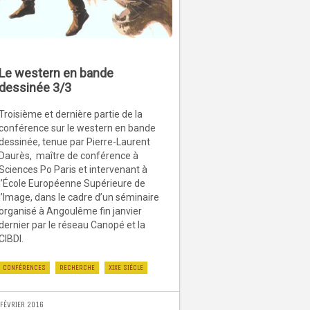
Le western en bande
dessinée 3/3
Troisième et dernière partie de la
conférence sur le western en bande
dessinée, tenue par Pierre-Laurent
Daurès, maître de conférence à
Sciences Po Paris et intervenant à
l’École Européenne Supérieure de
l’Image, dans le cadre d’un séminaire
organisé à Angoulême fin janvier
dernier par le réseau Canopé et la
CIBDI.
CONFÉRENCES
RECHERCHE
XIXE SIÈCLE
 FÉVRIER 2016