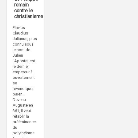
romain
contre le
christianisme
Flavius
Claudius
Julianus, plus
connu sous
le nom de
Julien
l’Apostat est
le dernier
empereur à
ouvertement
se
revendiquer
païen.
Devenu
Auguste en
361, il veut
rétablir la
prééminence
du
polythéisme