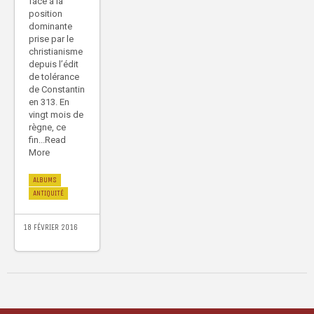
face à la
position
dominante
prise par le
christianisme
depuis l’édit
de tolérance
de Constantin
en 313. En
vingt mois de
règne, ce
fin...Read
More
ALBUMS
ANTIQUITÉ
18 FÉVRIER 2016