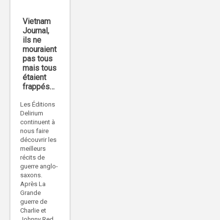
Vietnam
Journal,
ils ne
mouraient
pas tous
mais tous
étaient
frappés…
Les Éditions
Delirium
continuent à
nous faire
découvrir les
meilleurs
récits de
guerre anglo-
saxons.
Après La
Grande
guerre de
Charlie et
Johnny Red,