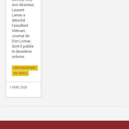
son directeur,
Laurent
Lerner a
déniché
l’excellent
Vietnam
Journal de
Don Lomar,
dont il publie
le deuxième
volume.
PRÉPUBLICATIONS
XXE SIÈCLE
7 AVRIL 2020