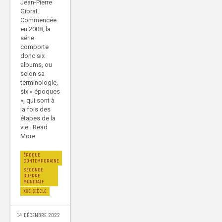
Jean-Pierre
Gibrat.
Commencée
en 2008, la
série
comporte
donc six
albums, ou
selon sa
terminologie,
six « époques
», qui sont à
la fois des
étapes de la
vie...Read
More
ÉPOQUE
CONTEMPORAINE
SECONDE
GUERRE
MONDIALE
XXE SIÈCLE
14 DÉCEMBRE 2022