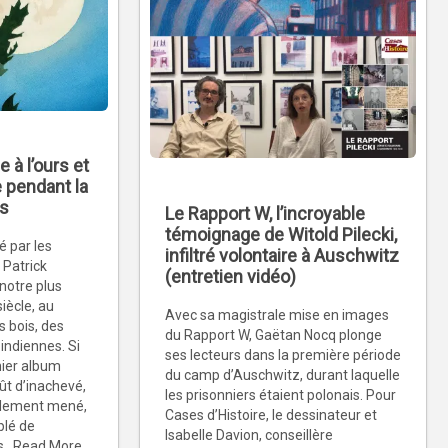
à l’ours et
 pendant la
ns
Le Rapport W, l’incroyable
témoignage de Witold Pilecki,
 par les
infiltré volontaire à Auschwitz
 Patrick
(entretien vidéo)
notre plus
siècle, au
Avec sa magistrale mise en images
s bois, des
du Rapport W, Gaëtan Nocq plonge
 indiennes. Si
ses lecteurs dans la première période
nier album
du camp d’Auschwitz, durant laquelle
ût d’inachevé,
les prisonniers étaient polonais. Pour
blement mené,
Cases d’Histoire, le dessinateur et
plé de
Isabelle Davion, conseillère
s...Read More