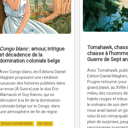
Tomahawk, chasse 
Congo blanc
: amour, intrigue
chasse à l’homme
et décadence de la
Guerre de Sept a
domination coloniale belge
Avec Tomahawk, publié
Avec Congo blanc, les Éditions Daniel
Edition Daniel Maghen,
Maghen proposent une réédition
Prugne retourne, pour 
luxueuse des histoires publiées dans
grand plaisir, au XVIIIe 
la revue (À Suivre) par le duo Éric
milieu des coureurs de
Warnauts et Guy Raives, qui se
habits rouges et tribus
déroulent à la fin de la domination
le scénario de son der
coloniale belge sur le Congo, dans
nous avait laissé un go
une atmosphère de fin de règne.
celui-là est remarqua
plein de surprises, peu
ÉPOQUE CONTEMPORAINE
XXE SIÈCLE
personnages puissant