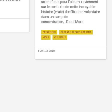
scientifique pour l’album, reviennent
sur le contexte de cette incroyable
histoire (vraie) d’infiltration volontaire
dans un camp de
concentration,...Read More
ENTRETIENS
SECONDE GUERRE MONDIALE
VIDEO
XXE SIÈCLE
8 JUILLET 2019