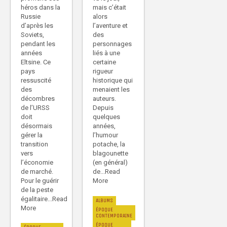
mais c’était
héros dans la
alors
Russie
l’aventure et
d’après les
des
Soviets,
personnages
pendant les
liés à une
années
certaine
Eltsine. Ce
rigueur
pays
historique qui
ressuscité
menaient les
des
auteurs.
décombres
Depuis
de l’URSS
quelques
doit
années,
désormais
l’humour
gérer la
potache, la
transition
blagounette
vers
(en général)
l’économie
de...Read
de marché.
More
Pour le guérir
de la peste
égalitaire...Read
ALBUMS
More
ÉPOQUE
CONTEMPORAINE
ÉPOQUE