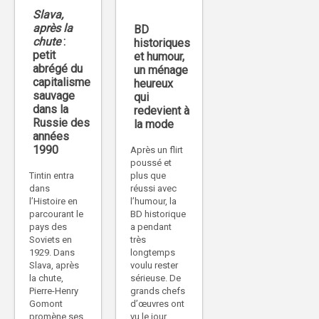
Slava,
après la
BD
chute
:
historiques
petit
et humour,
abrégé du
un ménage
capitalisme
heureux
sauvage
qui
dans la
redevient à
Russie des
la mode
années
1990
Après un flirt
poussé et
plus que
Tintin entra
réussi avec
dans
l’humour, la
l’Histoire en
BD historique
parcourant le
a pendant
pays des
très
Soviets en
longtemps
1929. Dans
voulu rester
Slava, après
sérieuse. De
la chute,
grands chefs
Pierre-Henry
d’œuvres ont
Gomont
vu le jour,
promène ses