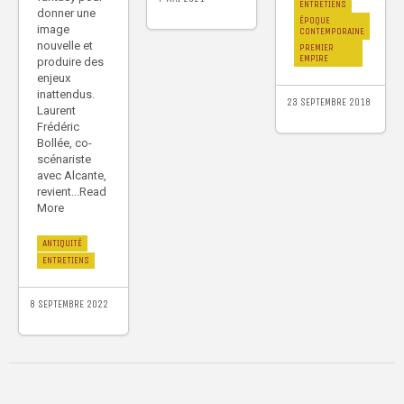
ENTRETIENS
donner une
ÉPOQUE
image
CONTEMPORAINE
nouvelle et
PREMIER
EMPIRE
produire des
enjeux
inattendus.
23 SEPTEMBRE 2018
Laurent
Frédéric
Bollée, co-
scénariste
avec Alcante,
revient...Read
More
ANTIQUITÉ
ENTRETIENS
8 SEPTEMBRE 2022