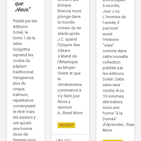
que
Enrique
à succès,
Jésus.
“
Breccia nous
Jour J ou
plonge dans
L’Homme de
Publié par les
le monde
l’année, il
éditions
romain du Ier
parcourt
Soleil, le
siècle après
aussi
tome 1 de la
J.C. quand
l’Histoire
série
l’Empire des
“vraie”
Golgotha
Césars
comme dans
reprend les
s’étend de
cette nouvelle
codes du
l’Atlantique
collection
péplum
au Moyen
publiée par
traditionnel.
Orient et que
les éditions
Vengeance,
le
Soleil. Cette
jeux du
christianisme
série sera
cirque,
commence à
courte, 8 ou
trahison,
s’y faire jour.
10 volumes,
repentance
Nous y
elle traitera
construisent
suivons
sous une
le récit mais
à...Read More
forme “à la
les auteurs y
Dumas”
ont ajouté
d’épisodes...Read
ANTIQUITÉ
une bonne
More
dose de
fantasy pour
7 MAI 2021