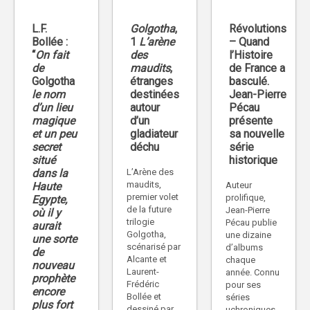
L.F.
Golgotha
,
Révolutions
Bollée :
1
L’arène
– Quand
“
On fait
des
l’Histoire
de
maudits
,
de France a
Golgotha
étranges
basculé.
le nom
destinées
Jean-Pierre
d’un lieu
autour
Pécau
magique
d’un
présente
et un peu
gladiateur
sa nouvelle
secret
déchu
série
situé
historique
dans la
L’Arène des
maudits,
Haute
Auteur
premier volet
prolifique,
Egypte,
de la future
Jean-Pierre
où il y
trilogie
Pécau publie
aurait
Golgotha,
une dizaine
une sorte
scénarisé par
d’albums
de
Alcante et
chaque
nouveau
Laurent-
année. Connu
prophète
Frédéric
pour ses
encore
Bollée et
séries
plus fort
dessiné par
uchroniques