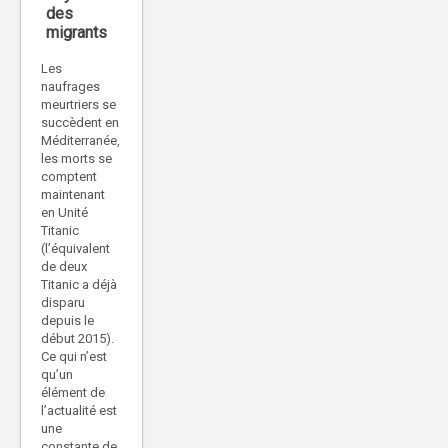
des
migrants
Les
naufrages
meurtriers se
succèdent en
Méditerranée,
les morts se
comptent
maintenant
en Unité
Titanic
(l’équivalent
de deux
Titanic a déjà
disparu
depuis le
début 2015).
Ce qui n’est
qu’un
élément de
l’actualité est
une
constante de