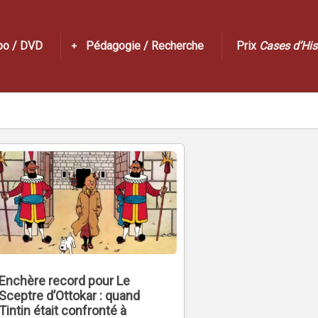
po / DVD
Pédagogie / Recherche
Prix
Cases d’His
Enchère record pour Le
Sceptre d’Ottokar : quand
Tintin était confronté à