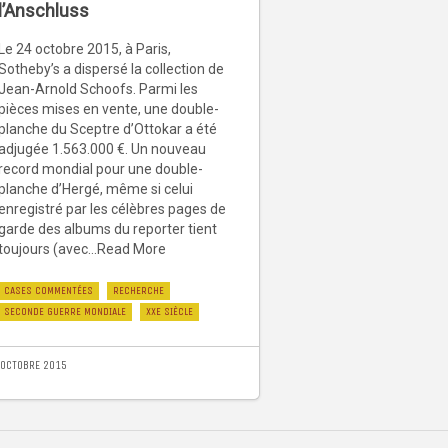
l’Anschluss
Le 24 octobre 2015, à Paris,
Sotheby’s a dispersé la collection de
Jean-Arnold Schoofs. Parmi les
pièces mises en vente, une double-
planche du Sceptre d’Ottokar a été
adjugée 1.563.000 €. Un nouveau
record mondial pour une double-
planche d’Hergé, même si celui
enregistré par les célèbres pages de
garde des albums du reporter tient
toujours (avec...Read More
CASES COMMENTÉES
RECHERCHE
SECONDE GUERRE MONDIALE
XXE SIÈCLE
 OCTOBRE 2015