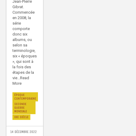
Jean-Pierre
Gibrat.
Commencée
en 2008, la
série
comporte
donc six
albums, ou
selon sa
terminologie,
six « époques
», qui sont à
la fois des
étapes de la
vie...Read
More
ÉPOQUE
CONTEMPORAINE
SECONDE
GUERRE
MONDIALE
XXE SIÈCLE
14 DÉCEMBRE 2022