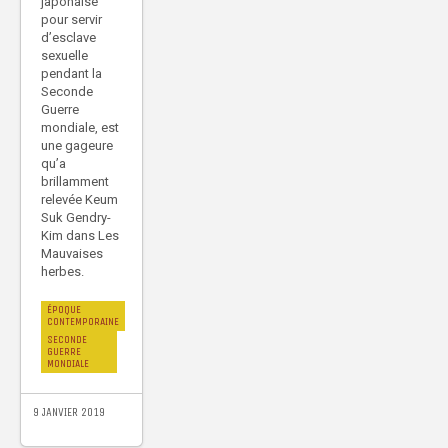
japonaise
pour servir
d’esclave
sexuelle
pendant la
Seconde
Guerre
mondiale, est
une gageure
qu’a
brillamment
relevée Keum
Suk Gendry-
Kim dans Les
Mauvaises
herbes.
ÉPOQUE
CONTEMPORAINE
SECONDE
GUERRE
MONDIALE
9 JANVIER 2019