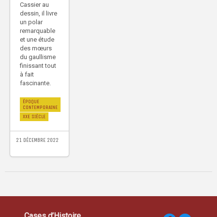
Cassier au
dessin, il livre
un polar
remarquable
et une étude
des mœurs
du gaullisme
finissant tout
à fait
fascinante.
ÉPOQUE
CONTEMPORAINE
XXE SIÈCLE
21 DÉCEMBRE 2022
Cases d’Histoire