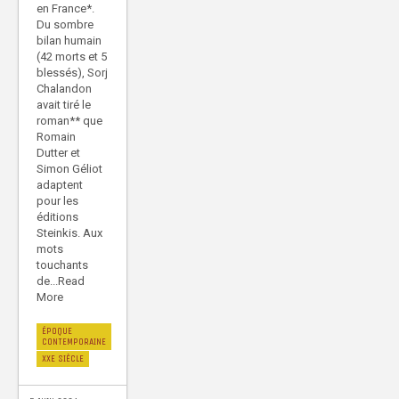
en France*.
Du sombre
bilan humain
(42 morts et 5
blessés), Sorj
Chalandon
avait tiré le
roman** que
Romain
Dutter et
Simon Géliot
adaptent
pour les
éditions
Steinkis. Aux
mots
touchants
de...Read
More
ÉPOQUE
CONTEMPORAINE
XXE SIÈCLE