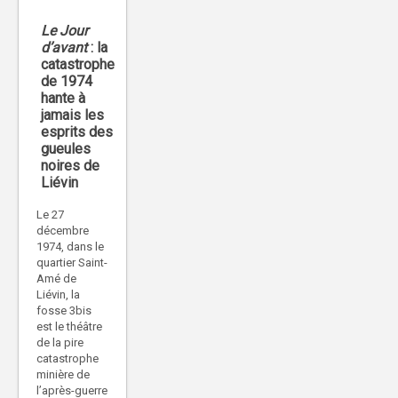
Le Jour
d’avant
: la
catastrophe
de 1974
hante à
jamais les
esprits des
gueules
noires de
Liévin
Le 27
décembre
1974, dans le
quartier Saint-
Amé de
Liévin, la
fosse 3bis
est le théâtre
de la pire
catastrophe
minière de
l’après-guerre