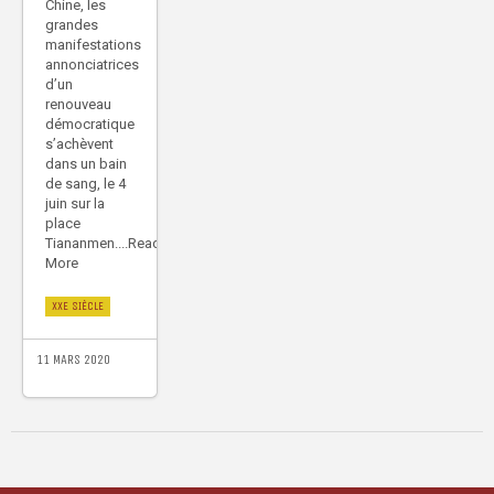
Chine, les
grandes
manifestations
annonciatrices
d’un
renouveau
démocratique
s’achèvent
dans un bain
de sang, le 4
juin sur la
place
Tiananmen....Read
More
XXE SIÈCLE
11 MARS 2020