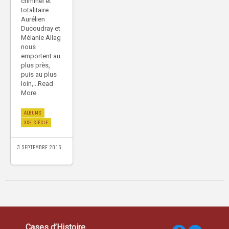
criminel et
totalitaire.
Aurélien
Ducoudray et
Mélanie Allag
nous
emportent au
plus près,
puis au plus
loin,...Read
More
ALBUMS
XXE SIÈCLE
3 SEPTEMBRE 2016
Cases d’Histoire