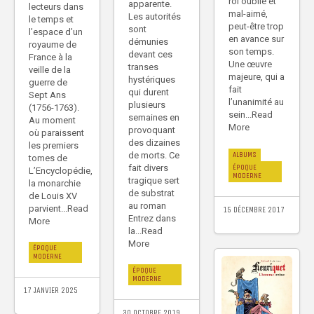
roi oublié et
apparente.
lecteurs dans
mal-aimé,
Les autorités
le temps et
peut-être trop
sont
l’espace d’un
en avance sur
démunies
royaume de
son temps.
devant ces
France à la
Une œuvre
transes
veille de la
majeure, qui a
hystériques
guerre de
fait
qui durent
Sept Ans
l’unanimité au
plusieurs
(1756-1763).
sein...Read
semaines en
Au moment
More
provoquant
où paraissent
des dizaines
les premiers
de morts. Ce
ALBUMS
tomes de
fait divers
ÉPOQUE
L’Encyclopédie,
MODERNE
tragique sert
la monarchie
de substrat
de Louis XV
au roman
parvient...Read
15 DÉCEMBRE 2017
Entrez dans
More
la...Read
More
ÉPOQUE
MODERNE
ÉPOQUE
MODERNE
17 JANVIER 2025
30 OCTOBRE 2019