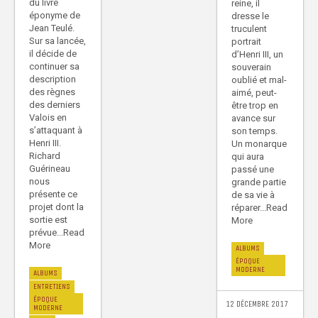
du livre
reine, il
éponyme de
dresse le
Jean Teulé.
truculent
Sur sa lancée,
portrait
il décide de
d’Henri III, un
continuer sa
souverain
description
oublié et mal-
des règnes
aimé, peut-
des derniers
être trop en
Valois en
avance sur
s’attaquant à
son temps.
Henri III.
Un monarque
Richard
qui aura
Guérineau
passé une
nous
grande partie
présente ce
de sa vie à
projet dont la
réparer...Read
sortie est
More
prévue...Read
More
ALBUMS
ÉPOQUE
MODERNE
ALBUMS
ENTRETIENS
ÉPOQUE
12 DÉCEMBRE 2017
MODERNE