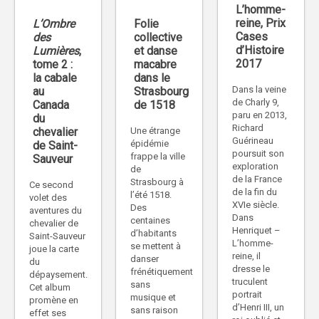
L’homme-
reine, Prix
L’Ombre
Folie
Cases
des
collective
d’Histoire
Lumières
,
et danse
2017
tome 2 :
macabre
la cabale
dans le
Dans la veine
au
Strasbourg
de Charly 9,
Canada
de 1518
paru en 2013,
du
Richard
chevalier
Une étrange
Guérineau
épidémie
de Saint-
poursuit son
frappe la ville
Sauveur
exploration
de
de la France
Strasbourg à
Ce second
de la fin du
l’été 1518.
volet des
XVIe siècle.
Des
aventures du
Dans
centaines
chevalier de
Henriquet –
d’habitants
Saint-Sauveur
L’homme-
se mettent à
joue la carte
reine, il
danser
du
dresse le
frénétiquement
dépaysement.
truculent
sans
Cet album
portrait
musique et
promène en
d’Henri III, un
sans raison
effet ses