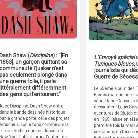
Dash Shaw (
Discipline
) : “[En
L’Envoyé spécial
1863], un garçon quittant sa
Tuniques bleues
,
communauté Quaker n’est
journaliste qui dé
pas seulement plongé dans
Guerre de Sécess
une guerre folle, il parle
littéralement différemment
Le 65ème album des T
des gens qui l’entourent.”
Bleues marque une rup
série. Raoul Cauvin, cr
Avec Discipline, Dash Shaw entre
dessinateur Louis Salv
dans la bande dessinée historique
aventures de Blutch et
par la grande porte, celle des projets
en 1968, laisse en effe
ambitieux, sur le fond comme sur la
première fois la main 
forme. Suite à une résidence à la
scénariste, en l’occurr
New York Public Library, l’auteur de
BeKa » (formé par Ber