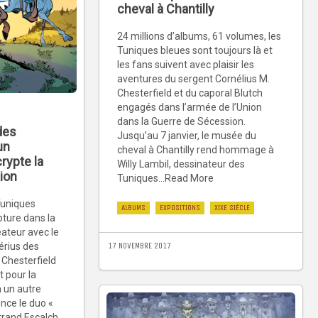
cheval à Chantilly
24 millions d’albums, 61 volumes, les
Tuniques bleues sont toujours là et
les fans suivent avec plaisir les
aventures du sergent Cornélius M.
Chesterfield et du caporal Blutch
engagés dans l’armée de l’Union
dans la Guerre de Sécession.
des
Jusqu’au 7 janvier, le musée du
 un
cheval à Chantilly rend hommage à
crypte la
Willy Lambil, dessinateur des
ion
Tuniques...Read More
uniques
ALBUMS
EXPOSITIONS
XIXE SIÈCLE
ture dans la
éateur avec le
érius des
17 NOVEMBRE 2017
 Chesterfield
t pour la
à un autre
ence le duo «
trand Escalch