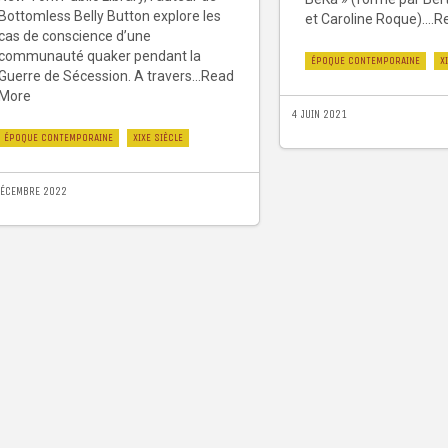
Bottomless Belly Button explore les
et Caroline Roque)....
cas de conscience d’une
communauté quaker pendant la
ÉPOQUE CONTEMPORAINE
X
Guerre de Sécession. A travers...Read
More
4 JUIN 2021
ÉPOQUE CONTEMPORAINE
XIXE SIÈCLE
DÉCEMBRE 2022