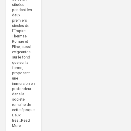
situées
pendant les
deux
premiers
siècles de
l’Empire.
Thermae
Romae et
Pline, aussi
exigeantes
sur le fond
que sur la
forme,
proposent
une
immersion en
profondeur
dans la
société
romaine de
cette époque.
Deux
très...Read
More