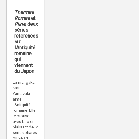
Thermae
Romae
et
Pline
, deux
séries
références
sur
l’Antiquité
romaine
qui
viennent
du Japon
La mangaka
Mari
Yamazaki
aime
l’Antiquité
romaine. Elle
le prouve
avec brio en
réalisant deux
séries phares
du 9e art,