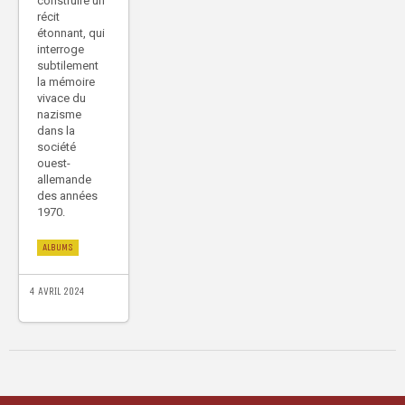
construire un
récit
étonnant, qui
interroge
subtilement
la mémoire
vivace du
nazisme
dans la
société
ouest-
allemande
des années
1970.
ALBUMS
4 AVRIL 2024