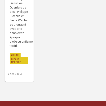
Dans Les
Guerriers de
dieu, Philippe
Richelle et
Pierre Wachs
se plongent
avec brio
dans cette
époque
d’obscurantisme
tardif.
ALBUMS
ÉPOQUE
MODERNE
9 MARS 2017