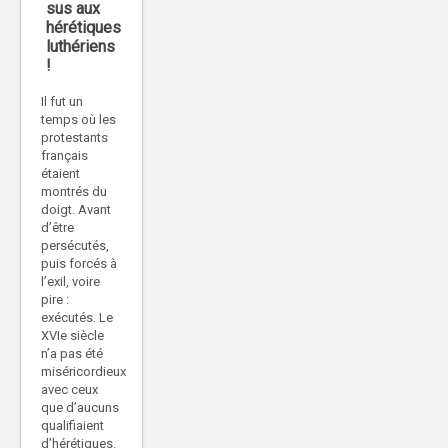
sus aux
hérétiques
luthériens
!
Il fut un
temps où les
protestants
français
étaient
montrés du
doigt. Avant
d’être
persécutés,
puis forcés à
l’exil, voire
pire :
exécutés. Le
XVIe siècle
n’a pas été
miséricordieux
avec ceux
que d’aucuns
qualifiaient
d’hérétiques.