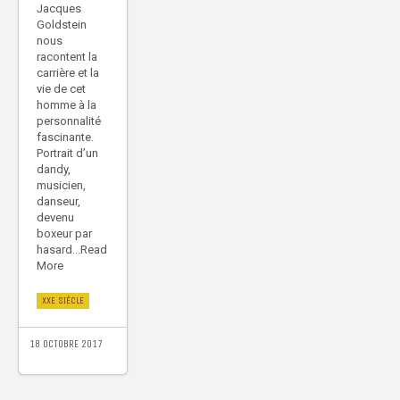
Jacques
Goldstein
nous
racontent la
carrière et la
vie de cet
homme à la
personnalité
fascinante.
Portrait d’un
dandy,
musicien,
danseur,
devenu
boxeur par
hasard...Read
More
XXE SIÈCLE
18 OCTOBRE 2017