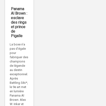
Panama
Al Brown :
esclave
des rings
et prince
de
Pigalle
La boxe n’a
pas d’égale
pour
fabriquer des
champions
de légende
au destin
exceptionnel.
Après
Battling Siki*,
le 9e art met
en lumière
Panama Al
Brown. Alex
W. Inker et