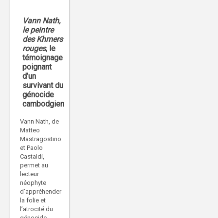
Vann Nath,
le peintre
des Khmers
rouges
, le
témoignage
poignant
d’un
survivant du
génocide
cambodgien
Vann Nath, de
Matteo
Mastragostino
et Paolo
Castaldi,
permet au
lecteur
néophyte
d’appréhender
la folie et
l’atrocité du
génocide