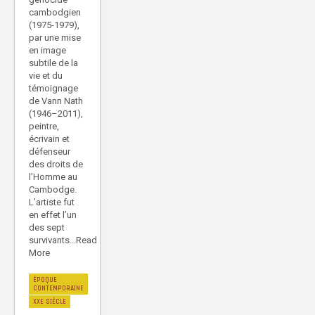
cambodgien
(1975-1979),
par une mise
en image
subtile de la
vie et du
témoignage
de Vann Nath
(1946–2011),
peintre,
écrivain et
défenseur
des droits de
l’Homme au
Cambodge.
L’artiste fut
en effet l’un
des sept
survivants...Read
More
ÉPOQUE
CONTEMPORAINE
XXE SIÈCLE