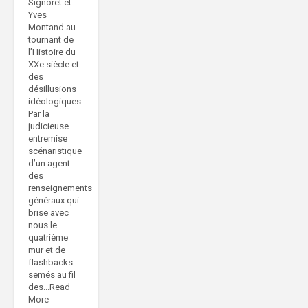
Signoret et
Yves
Montand au
tournant de
l’Histoire du
XXe siècle et
des
désillusions
idéologiques.
Par la
judicieuse
entremise
scénaristique
d’un agent
des
renseignements
généraux qui
brise avec
nous le
quatrième
mur et de
flashbacks
semés au fil
des...Read
More