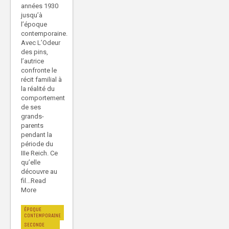
années 1930
jusqu’à
l’époque
contemporaine.
Avec L’Odeur
des pins,
l’autrice
confronte le
récit familial à
la réalité du
comportement
de ses
grands-
parents
pendant la
période du
IIIe Reich. Ce
qu’elle
découvre au
fil...Read
More
ÉPOQUE
CONTEMPORAINE
SECONDE