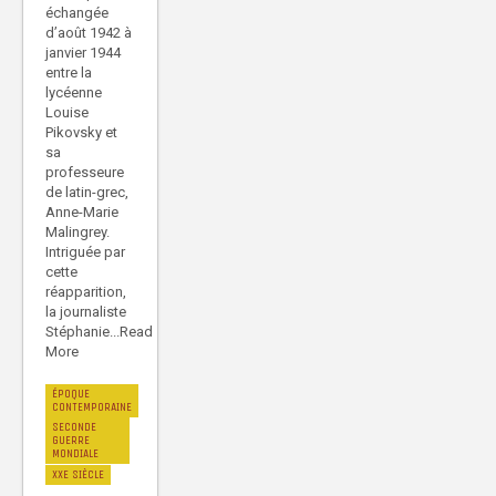
échangée
d’août 1942 à
janvier 1944
entre la
lycéenne
Louise
Pikovsky et
sa
professeure
de latin-grec,
Anne-Marie
Malingrey.
Intriguée par
cette
réapparition,
la journaliste
Stéphanie...Read
More
ÉPOQUE
CONTEMPORAINE
SECONDE
GUERRE
MONDIALE
XXE SIÈCLE