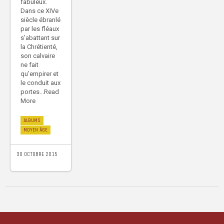
fabuleux.
Dans ce XIVe
siècle ébranlé
par les fléaux
s’abattant sur
la Chrétienté,
son calvaire
ne fait
qu’empirer et
le conduit aux
portes...Read
More
ALBUMS
MOYEN ÂGE
30 OCTOBRE 2015