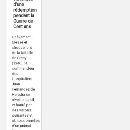
d’une
rédemption
pendant la
Guerre de
Cent ans
Grièvement
blessé et
choqué lors
de la bataille
de Crécy
(1346), le
commandeur
des
Hospitaliers
Juan
Fernandez de
Heredia se
réveille captif
et hanté par
des visions
délirantes et
obsessionnelles
d’un animal