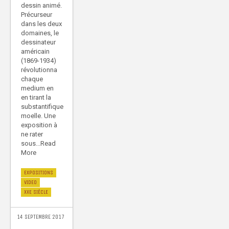
dessin animé.
Précurseur
dans les deux
domaines, le
dessinateur
américain
(1869-1934)
révolutionna
chaque
medium en
en tirant la
substantifique
moelle. Une
exposition à
ne rater
sous...Read
More
EXPOSITIONS
VIDEO
XXE SIÈCLE
14 SEPTEMBRE 2017