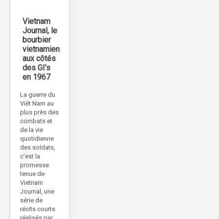
Vietnam
Journal, le
bourbier
vietnamien
aux côtés
des GI’s
en 1967
La guerre du
Viêt Nam au
plus près des
combats et
de la vie
quotidienne
des soldats,
c’est la
promesse
tenue de
Vietnam
Journal, une
série de
récits courts
réalisés par