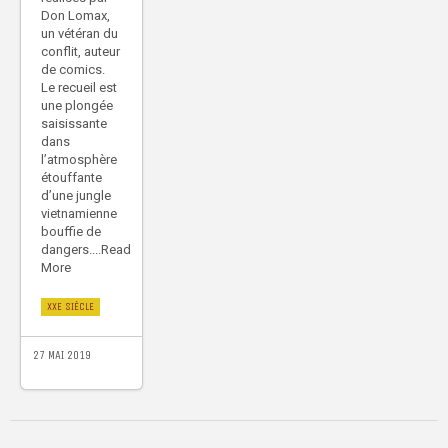
Don Lomax,
un vétéran du
conflit, auteur
de comics.
Le recueil est
une plongée
saisissante
dans
l’atmosphère
étouffante
d’une jungle
vietnamienne
bouffie de
dangers....Read
More
XXE SIÈCLE
27 MAI 2019