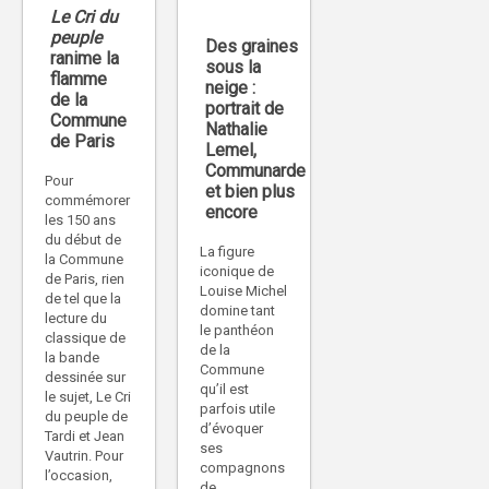
Le Cri du
peuple
Des graines
ranime la
sous la
flamme
neige :
de la
portrait de
Commune
Nathalie
de Paris
Lemel,
Communarde
Pour
et bien plus
commémorer
encore
les 150 ans
du début de
La figure
la Commune
iconique de
de Paris, rien
Louise Michel
de tel que la
domine tant
lecture du
le panthéon
classique de
de la
la bande
Commune
dessinée sur
qu’il est
le sujet, Le Cri
parfois utile
du peuple de
d’évoquer
Tardi et Jean
ses
Vautrin. Pour
compagnons
l’occasion,
de