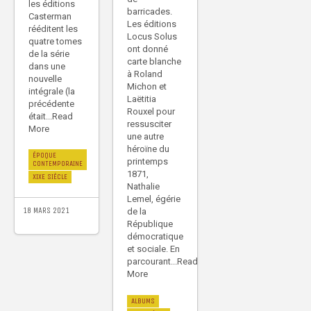
les éditions
barricades.
Casterman
Les éditions
rééditent les
Locus Solus
quatre tomes
ont donné
de la série
carte blanche
dans une
à Roland
nouvelle
Michon et
intégrale (la
Laëtitia
précédente
Rouxel pour
était...Read
ressusciter
More
une autre
héroïne du
ÉPOQUE
printemps
CONTEMPORAINE
1871,
XIXE SIÈCLE
Nathalie
Lemel, égérie
18 MARS 2021
de la
République
démocratique
et sociale. En
parcourant...Read
More
ALBUMS