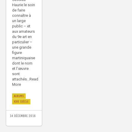
Haurie le soin
de faire
connaître à
un large
public – et
aux amateurs
du 9e art en
particulier –
une grande
figure
martiniquaise
dont le nom
et l’œuvre
sont
attachés...Read
More
ALBUMS
XIXE SIÈCLE
14 DÉCEMBRE 2016