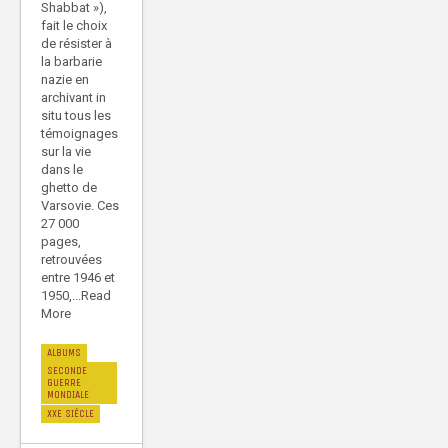
Shabbat »),
fait le choix
de résister à
la barbarie
nazie en
archivant in
situ tous les
témoignages
sur la vie
dans le
ghetto de
Varsovie. Ces
27 000
pages,
retrouvées
entre 1946 et
1950,...Read
More
ALBUMS
SECONDE
GUERRE
MONDIALE
XXE SIÈCLE