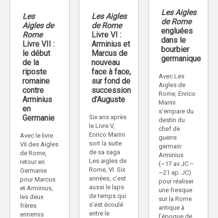
Les Aigles
Les
Les Aigles
de Rome
Aigles de
de Rome
engluées
Rome
Livre VI :
dans le
Livre VII :
Arminius et
bourbier
le début
Marcus de
germanique
de la
nouveau
riposte
face à face,
Avec Les
romaine
sur fond de
Aigles de
contre
succession
Rome, Enrico
Arminius
d’Auguste
Marini
en
s’empare du
Germanie
Six ans après
destin du
le Livre V,
chef de
Enrico Marini
Avec le livre
guerre
sort la suite
VII des Aigles
germain
de sa saga
de Rome,
Arminius
Les aigles de
retour en
(~17 av JC –
Rome, VI. Six
Germanie
~21 ap. JC)
années, c’est
pour Marcus
pour réaliser
aussi le laps
et Arminius,
une fresque
de temps qui
les deux
sur la Rome
s’est écoulé
frères
antique à
entre le
ennemis
l’époque de