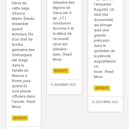
désastre des
héros de
l’empereur
légions de
cette saga
Auguste. Un
Varus (en 9
d’Enrico
récit très
ap. J.C.)
Marini. Élevés
documenté,
conclusion
ensemble
qui plonge
du tome V et
quand
avec une
le début de
Arminius, fils
grande
ce nouvel
d’un chef de
précision
opus qui
la tribu
dans le
démarre
germaine des
quotidien de
avec...Read
Chérusques,
la période
More
est otage
augustéenne.
dans la
Un
famille de
ANTIQUITÉ
must...Read
Marcus à
More
Rome, puis
21 NOVEMBRE 2023
quand ils
ANTIQUITÉ
sont jeunes
officiers dans
l’armée...Read
16 SEPTEMBRE 2022
More
ANTIQUITÉ