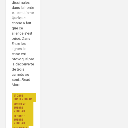
dissimulés
dans la honte
et le mutisme.
Quelque
chose a fait
que ce
silence s’est
brisé. Dans
Entre les
lignes, le
choc est
provoqué par
la découverte
de trois
carnets où
sont...Read
More
ÉPOQUE
CONTEMPORAINE
PREMIÈRE
GUERRE
MONDIALE
SECONDE
GUERRE
MONDIALE