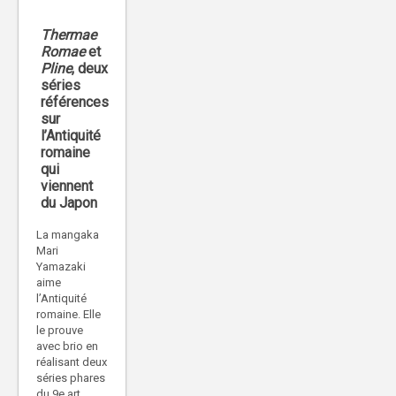
Thermae
Romae
et
Pline
, deux
séries
références
sur
l’Antiquité
romaine
qui
viennent
du Japon
La mangaka
Mari
Yamazaki
aime
l’Antiquité
romaine. Elle
le prouve
avec brio en
réalisant deux
séries phares
du 9e art,