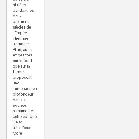
situées
pendant les
deux
premiers
siècles de
l’Empire.
Thermae
Romae et
Pline, aussi
exigeantes
sur le fond
que sur la
forme,
proposent
une
immersion en
profondeur
dans la
société
romaine de
cette époque.
Deux
très...Read
More