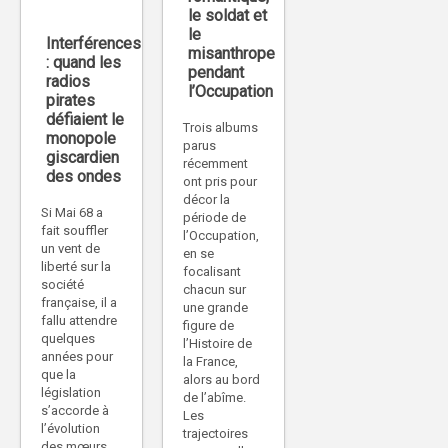
le soldat et
le
Interférences
misanthrope
: quand les
pendant
radios
l’Occupation
pirates
défiaient le
Trois albums
monopole
parus
giscardien
récemment
des ondes
ont pris pour
décor la
Si Mai 68 a
période de
fait souffler
l’Occupation,
un vent de
en se
liberté sur la
focalisant
société
chacun sur
française, il a
une grande
fallu attendre
figure de
quelques
l’Histoire de
années pour
la France,
que la
alors au bord
législation
de l’abîme.
s’accorde à
Les
l’évolution
trajectoires
des mœurs.