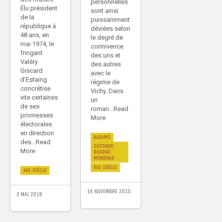
personnelles
Élu président
sont ainsi
de la
puissamment
république à
déviées selon
48 ans, en
le degré de
mai 1974, le
connivence
fringant
des uns et
Valéry
des autres
Giscard
avec le
d’Estaing
régime de
concrétise
Vichy. Dans
vite certaines
un
de ses
roman...Read
promesses
More
électorales
en direction
ALBUMS
des...Read
SECONDE
More
GUERRE
MONDIALE
XXE SIÈCLE
XXE SIÈCLE
19 NOVEMBRE 2015
3 MAI 2018