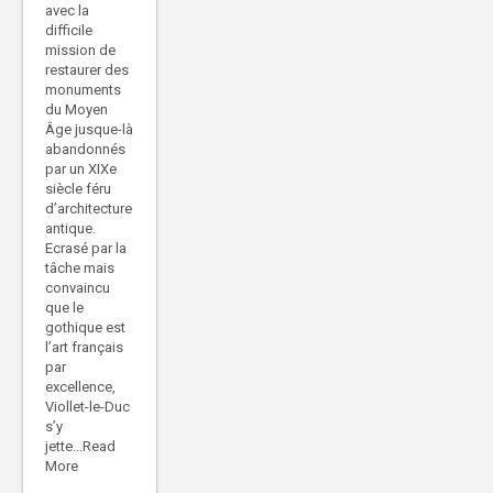
avec la
difficile
mission de
restaurer des
monuments
du Moyen
Âge jusque-là
abandonnés
par un XIXe
siècle féru
d’architecture
antique.
Ecrasé par la
tâche mais
convaincu
que le
gothique est
l’art français
par
excellence,
Viollet-le-Duc
s’y
jette...Read
More