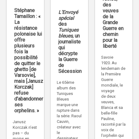
des
Stéphane
veuves
L’Envoyé
Tamaillon : «
de la
spécial
La
Grande
des
résistance
Guerre en
Tuniques
polonaise lui
chemin
bleues
, un
offre
pour la
journaliste
plusieurs
liberté
qui
fois la
décrypte
possibilité
Savoie
la Guerre
1920. Au
de quitter le
de
lendemain de
ghetto [de
Sécession
la Première
Varsovie],
Guerre
mais [Janusz
Le 65ème
mondiale, le
Korczak]
album des
voyage
refuse
Tuniques
de deux
d’abandonner
Bleues
veuves,
ses
marque une
Blanca et sa
orphelins. »
rupture dans
belle-fille
la série. Raoul
Pauline,
Cauvin,
Janusz
raconté par la
créateur avec
Korczak n’est
voix de
le
pas – du
l’orphelin qui
dessinateur
moins en