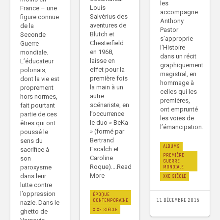
les
Louis
France – une
accompagne.
Salvérius des
figure connue
Anthony
aventures de
de la
Pastor
Blutch et
Seconde
s’approprie
Chesterfield
Guerre
l’Histoire
en 1968,
mondiale.
dans un récit
laisse en
L’éducateur
graphiquement
effet pour la
polonais,
magistral, en
première fois
dont la vie est
hommage à
la main à un
proprement
celles qui les
autre
hors normes,
premières,
scénariste, en
fait pourtant
ont emprunté
l’occurrence
partie de ces
les voies de
le duo « BeKa
êtres qui ont
l’émancipation.
» (formé par
poussé le
Bertrand
sens du
ALBUMS
Escalch et
sacrifice à
PREMIÈRE
Caroline
son
GUERRE
Roque)....Read
MONDIALE
paroxysme
More
dans leur
XXE SIÈCLE
lutte contre
l’oppression
ÉPOQUE
11 DÉCEMBRE 2015
CONTEMPORAINE
nazie. Dans le
XIXE SIÈCLE
ghetto de