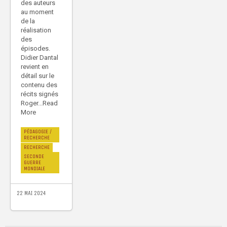
des auteurs
au moment
de la
réalisation
des
épisodes.
Didier Dantal
revient en
détail sur le
contenu des
récits signés
Roger...Read
More
PÉDAGOGIE /
RECHERCHE
RECHERCHE
SECONDE
GUERRE
MONDIALE
22 MAI 2024