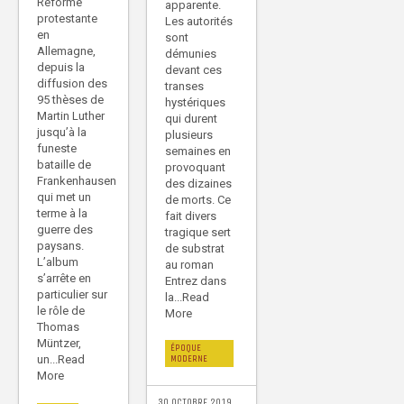
Réforme
apparente.
protestante
Les autorités
en
sont
Allemagne,
démunies
depuis la
devant ces
diffusion des
transes
95 thèses de
hystériques
Martin Luther
qui durent
jusqu’à la
plusieurs
funeste
semaines en
bataille de
provoquant
Frankenhausen
des dizaines
qui met un
de morts. Ce
terme à la
fait divers
guerre des
tragique sert
paysans.
de substrat
L’album
au roman
s’arrête en
Entrez dans
particulier sur
la...Read
le rôle de
More
Thomas
Müntzer,
ÉPOQUE
un...Read
MODERNE
More
30 OCTOBRE 2019