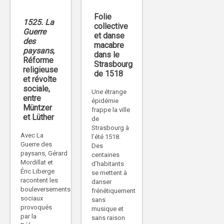
Folie
1525. La
collective
Guerre
et danse
des
macabre
paysans
,
dans le
Réforme
Strasbourg
religieuse
de 1518
et révolte
sociale,
Une étrange
entre
épidémie
Müntzer
frappe la ville
et Lüther
de
Strasbourg à
Avec La
l’été 1518.
Guerre des
Des
paysans, Gérard
centaines
Mordillat et
d’habitants
Éric Liberge
se mettent à
racontent les
danser
bouleversements
frénétiquement
sociaux
sans
provoqués
musique et
par la
sans raison