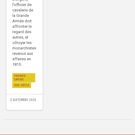
l’officier de
cavalerie de
la Grande
Armée doit
affronter le
regard des
autres, et
côtoyer les
monarchistes
revenus aux
affaires en
1815.
PREMIER
EMPIRE
XIXE SIÈCLE
3 SEPTEMBRE 2020