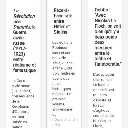
Dobbs :
Face-à-
La
“Avec
Face raté
Révolution
Nicolas Le
entre
des
Floch, on voit
Hitler et
Damnés
, la
bien qu’il y a
Staline
Guerre
deux poids
civile
deux
Les éditions
russe
mesures
Robinson
(1917-
lancent une
entre la
1923)
nouvelle
plèbe et
entre
série, « Face
l’aristocratie.”
réalisme et
à face », qui
fantastique
doit mettre en
L’adaptation
scène des
d’un roman
La Guerre
duels
en bande
civile russe
historiques
dessinée est
(1917-1923),
majeurs. Le
toujours
conséquence
premier
délicate. Et
de la
volume,
lorsqu’il
Révolution
anniversaire
s’agit des
d’Octobre,
du
enquêtes de
est peu
déclenchement
Nicolas Le
traitée en
de la
Floch,
bande