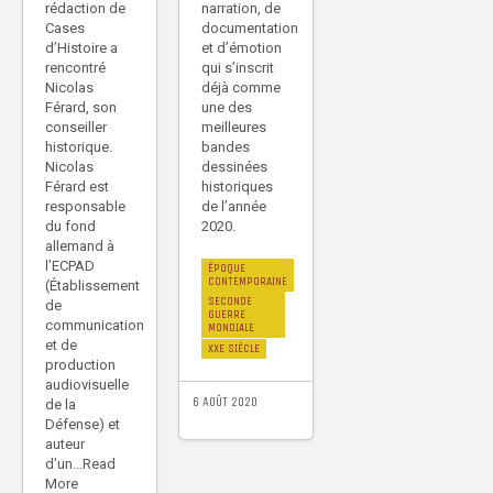
narration, de
rédaction de
documentation
Cases
et d’émotion
d’Histoire a
qui s’inscrit
rencontré
déjà comme
Nicolas
une des
Férard, son
meilleures
conseiller
bandes
historique.
dessinées
Nicolas
historiques
Férard est
de l’année
responsable
2020.
du fond
allemand à
l’ECPAD
ÉPOQUE
CONTEMPORAINE
(Établissement
SECONDE
de
GUERRE
communication
MONDIALE
et de
XXE SIÈCLE
production
audiovisuelle
6 AOÛT 2020
de la
Défense) et
auteur
d’un...Read
More