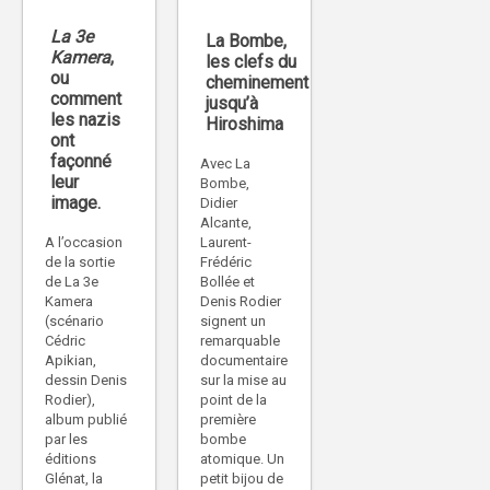
La 3e
La Bombe,
Kamera
,
les clefs du
ou
cheminement
comment
jusqu’à
les nazis
Hiroshima
ont
façonné
Avec La
leur
Bombe,
image.
Didier
Alcante,
Laurent-
A l’occasion
Frédéric
de la sortie
Bollée et
de La 3e
Denis Rodier
Kamera
signent un
(scénario
remarquable
Cédric
documentaire
Apikian,
sur la mise au
dessin Denis
point de la
Rodier),
première
album publié
bombe
par les
atomique. Un
éditions
petit bijou de
Glénat, la