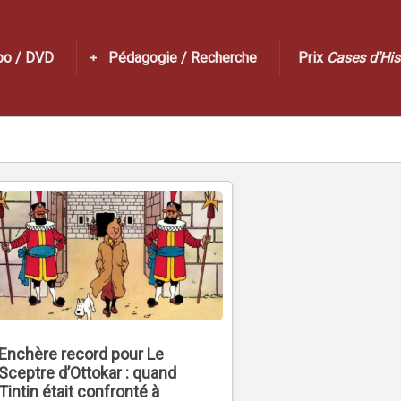
po / DVD
Pédagogie / Recherche
Prix
Cases d’His
Enchère record pour Le
Sceptre d’Ottokar : quand
Tintin était confronté à