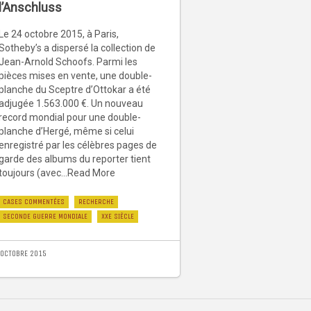
l’Anschluss
Le 24 octobre 2015, à Paris,
Sotheby’s a dispersé la collection de
Jean-Arnold Schoofs. Parmi les
pièces mises en vente, une double-
planche du Sceptre d’Ottokar a été
adjugée 1.563.000 €. Un nouveau
record mondial pour une double-
planche d’Hergé, même si celui
enregistré par les célèbres pages de
garde des albums du reporter tient
toujours (avec...Read More
CASES COMMENTÉES
RECHERCHE
SECONDE GUERRE MONDIALE
XXE SIÈCLE
 OCTOBRE 2015