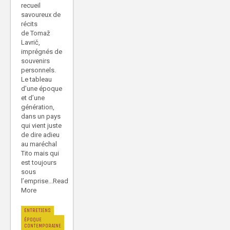
recueil
savoureux de
récits
de Tomaž
Lavrič,
imprégnés de
souvenirs
personnels.
Le tableau
d’une époque
et d’une
génération,
dans un pays
qui vient juste
de dire adieu
au maréchal
Tito mais qui
est toujours
sous
l’emprise...Read
More
ENTRETIENS
ÉPOQUE
CONTEMPORAINE