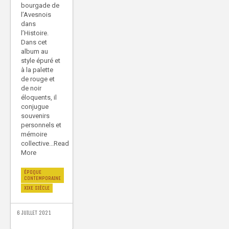
bourgade de
l’Avesnois
dans
l’Histoire.
Dans cet
album au
style épuré et
à la palette
de rouge et
de noir
éloquents, il
conjugue
souvenirs
personnels et
mémoire
collective...Read
More
ÉPOQUE
CONTEMPORAINE
XIXE SIÈCLE
6 JUILLET 2021