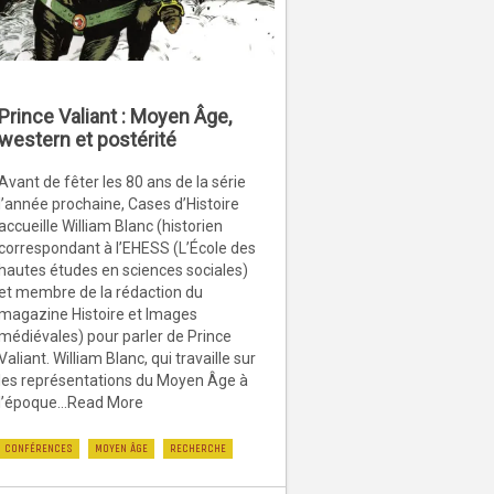
Prince Valiant : Moyen Âge,
western et postérité
Avant de fêter les 80 ans de la série
l’année prochaine, Cases d’Histoire
accueille William Blanc (historien
correspondant à l’EHESS (L’École des
hautes études en sciences sociales)
et membre de la rédaction du
magazine Histoire et Images
médiévales) pour parler de Prince
Valiant. William Blanc, qui travaille sur
les représentations du Moyen Âge à
l’époque...Read More
CONFÉRENCES
MOYEN ÂGE
RECHERCHE