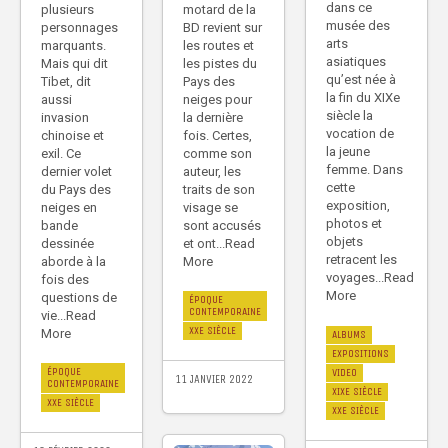
dans ce
plusieurs
motard de la
musée des
personnages
BD revient sur
arts
marquants.
les routes et
asiatiques
Mais qui dit
les pistes du
qu’est née à
Tibet, dit
Pays des
la fin du XIXe
aussi
neiges pour
siècle la
invasion
la dernière
vocation de
chinoise et
fois. Certes,
la jeune
exil. Ce
comme son
femme. Dans
dernier volet
auteur, les
cette
du Pays des
traits de son
exposition,
neiges en
visage se
photos et
bande
sont accusés
objets
dessinée
et ont...Read
retracent les
aborde à la
More
voyages...Read
fois des
More
questions de
ÉPOQUE
CONTEMPORAINE
vie...Read
XXE SIÈCLE
More
ALBUMS
EXPOSITIONS
ÉPOQUE
VIDEO
11 JANVIER 2022
CONTEMPORAINE
XIXE SIÈCLE
XXE SIÈCLE
XXE SIÈCLE