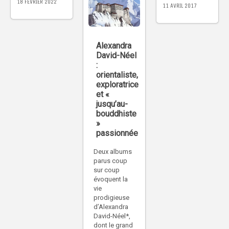
18 FÉVRIER 2022
11 AVRIL 2017
Alexandra
David-Néel
:
orientaliste,
exploratrice
et «
jusqu’au-
bouddhiste
»
passionnée
Deux albums
parus coup
sur coup
évoquent la
vie
prodigieuse
d’Alexandra
David-Néel*,
dont le grand