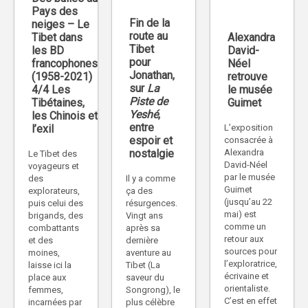
Pays des
Fin de la
neiges – Le
route au
Alexandra
Tibet dans
Tibet
David-
les BD
pour
Néel
francophones
Jonathan,
retrouve
(1958-2021)
sur
La
le musée
4/4 Les
Piste de
Guimet
Tibétaines,
Yeshé
,
les Chinois et
entre
L’exposition
l’exil
espoir et
consacrée à
Alexandra
nostalgie
Le Tibet des
David-Néel
voyageurs et
par le musée
des
Il y a comme
Guimet
explorateurs,
ça des
(jusqu’au 22
puis celui des
résurgences.
mai) est
brigands, des
Vingt ans
comme un
combattants
après sa
retour aux
et des
dernière
sources pour
moines,
aventure au
l’exploratrice,
laisse ici la
Tibet (La
écrivaine et
place aux
saveur du
orientaliste.
femmes,
Songrong), le
C’est en effet
incarnées par
plus célèbre