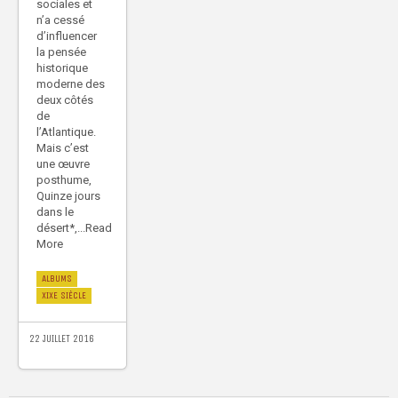
sociales et
n’a cessé
d’influencer
la pensée
historique
moderne des
deux côtés
de
l’Atlantique.
Mais c’est
une œuvre
posthume,
Quinze jours
dans le
désert*,...Read
More
ALBUMS
XIXE SIÈCLE
22 JUILLET 2016